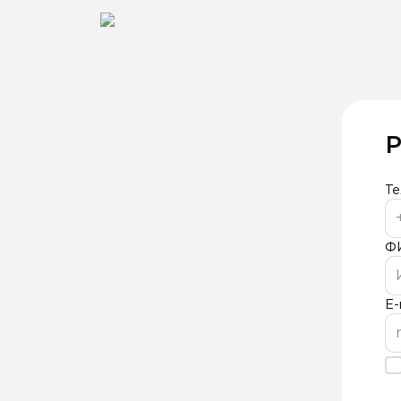
Р
Т
Ф
E-